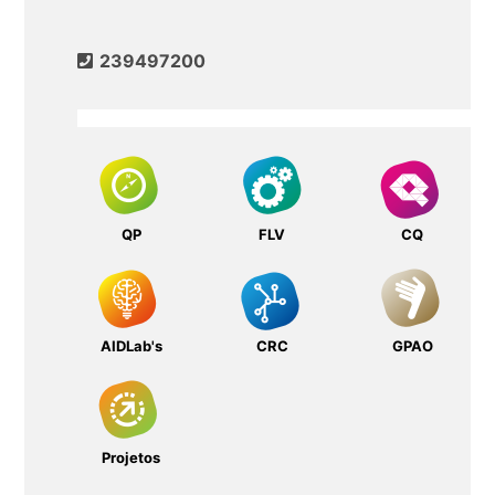
239497200
QP
FLV
CQ
AIDLab's
CRC
GPAO
Projetos