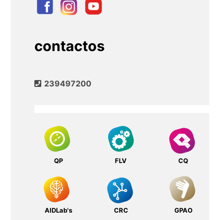
contactos
239497200
QP
FLV
CQ
AIDLab's
CRC
GPAO