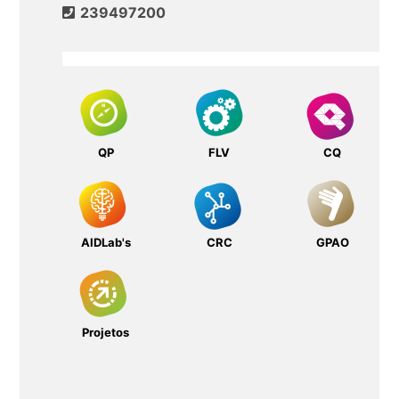
239497200
QP
FLV
CQ
AIDLab's
CRC
GPAO
Projetos