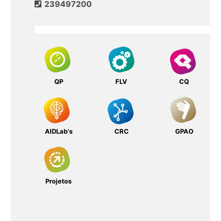
239497200
QP
FLV
CQ
AIDLab's
CRC
GPAO
Projetos