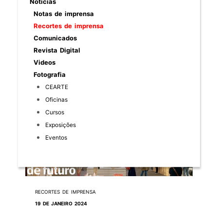
Noticias
projetar futuro do artesanato em
Abrantes, Constância e Sardoal
Notas de imprensa
Recortes de imprensa
informação
Comunicados
Revista Digital
Videos
Fotografia
CEARTE
Oficinas
Cursos
Exposições
Eventos
RECORTES DE IMPRENSA
19 DE JANEIRO 2024