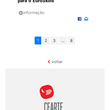
para o EuroSkills
informação
1
2
3
...
8
voltar