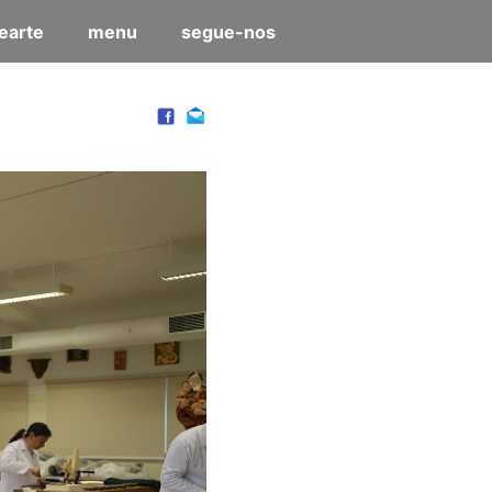
earte
menu
segue-nos