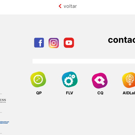
voltar
conta
QP
FLV
CQ
AIDLa