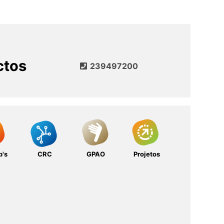
ctos
239497200
b's
CRC
GPAO
Projetos