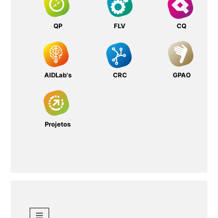
QP
FLV
CQ
AIDLab's
CRC
GPAO
Projetos