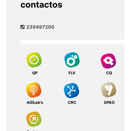
contactos
239497200
QP
FLV
CQ
AIDLab's
CRC
GPAO