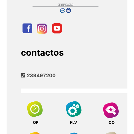
contactos
239497200
QP
FLV
CQ