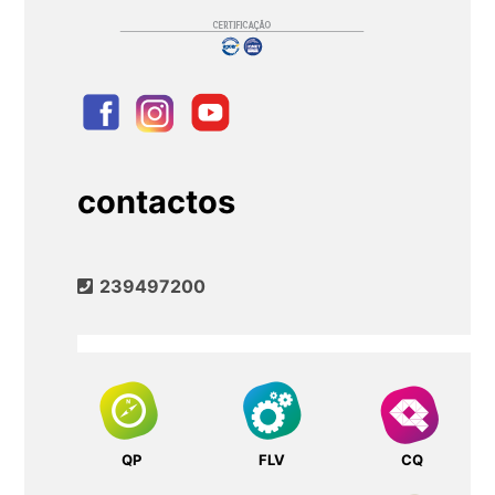
contactos
239497200
QP
FLV
CQ