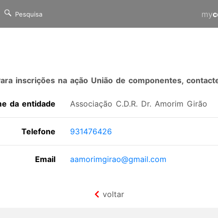
my
c
ara inscrições na ação União de componentes, contact
e da entidade
Associação C.D.R. Dr. Amorim Girão
Telefone
931476426
Email
aamorimgirao@gmail.com
voltar