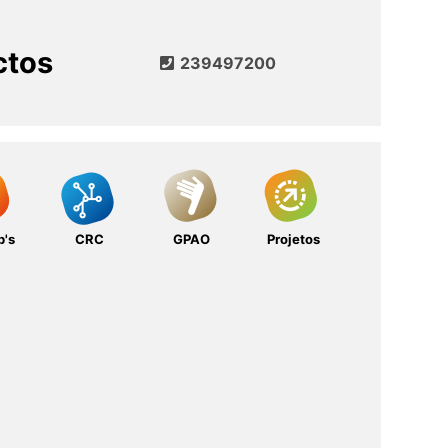
ctos
239497200
b's
CRC
GPAO
Projetos