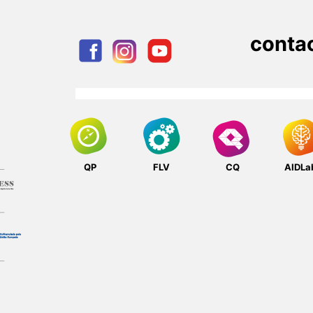
conta
QP
FLV
CQ
AIDLa