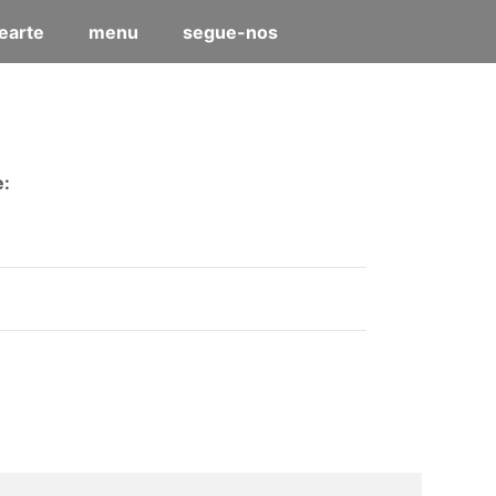
earte
menu
segue-nos
e: