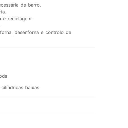
cessária de barro.
ia.
o e reciclagem.
.
orna, desenforna e controlo de
roda
ilíndricas baixas