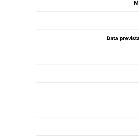
M
Data previst