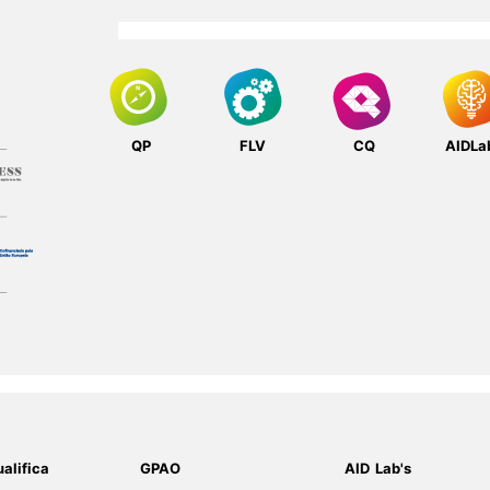
QP
FLV
CQ
AIDLa
alifica
GPAO
AID Lab's