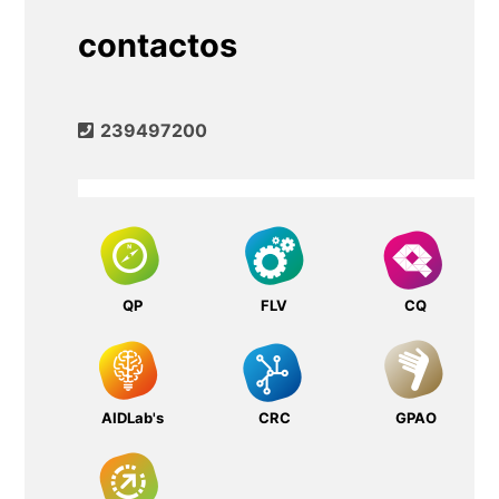
contactos
239497200
QP
FLV
CQ
AIDLab's
CRC
GPAO