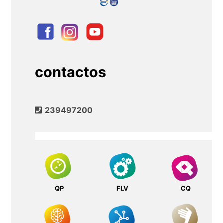
contactos
239497200
QP
FLV
CQ