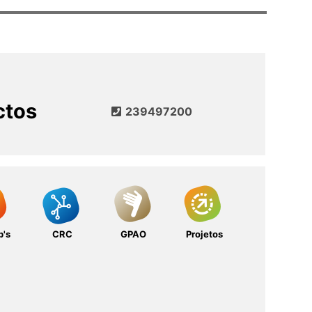
ctos
239497200
b's
CRC
GPAO
Projetos