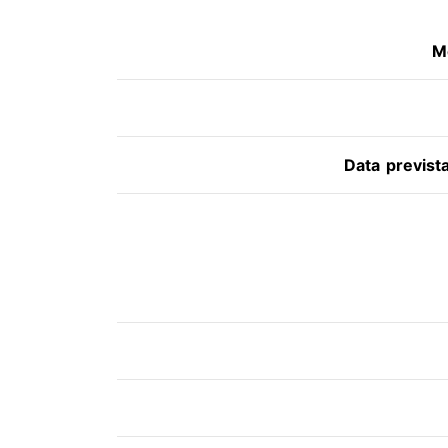
M
Data previst