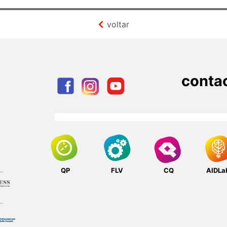
voltar
conta
QP
FLV
CQ
AIDLa