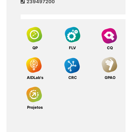
239497200
QP
FLV
CQ
AIDLab's
CRC
GPAO
Projetos