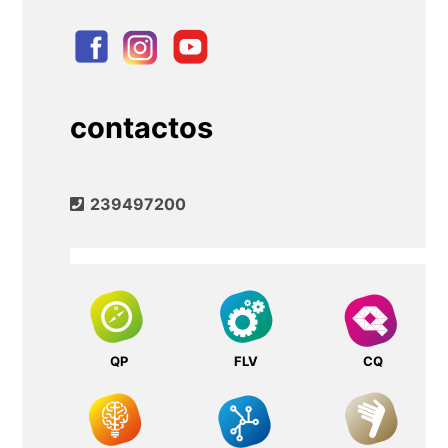
contactos
239497200
QP
FLV
CQ