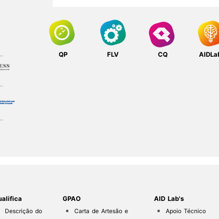
QP
FLV
CQ
AIDLa
alifica
GPAO
AID Lab's
Descrição do
Carta de Artesão e
Apoio Técnico