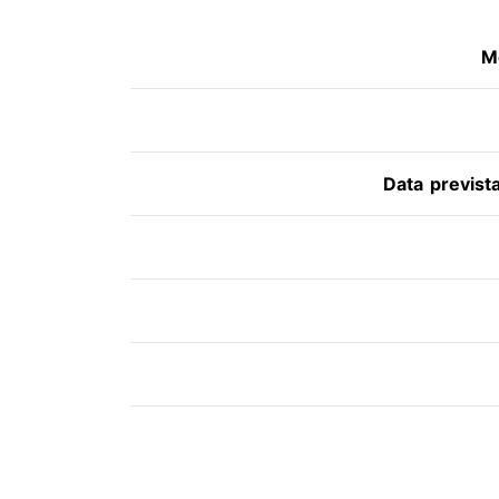
M
Data previst