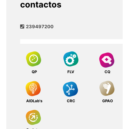
contactos
239497200
QP
FLV
CQ
AIDLab's
CRC
GPAO