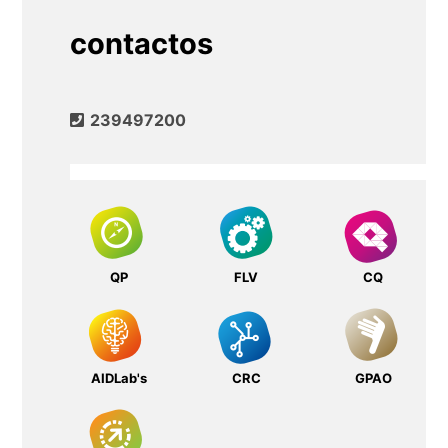
contactos
239497200
QP
FLV
CQ
AIDLab's
CRC
GPAO