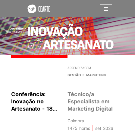
APRENDIZAGEM
CURSO
GESTÃO E MARKETING
TECNO
RESTA
Conferência:
Técnico/a
Inovação no
Especialista em
Téc
Artesanato - 18
Marketing Digital
Esp
setembro 2026 -
Con
Coimbra
Coimbra
Res
|
Semi
1475 horas
set 2026
Mad